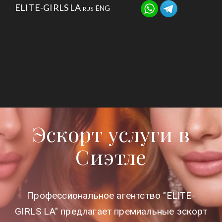
ELITE-GIRLS LA
ENG
RUS
АГЕНТСТВО
УСЛУГИ
КАТАЛОГ
ДЛЯ ДЕВУШЕК
КОНТАКТЫ
Эскорт услуги в
Сиэтле
Профессиональное агентство "ELITE-
GIRLS LA" предлагает премиальные эскорт