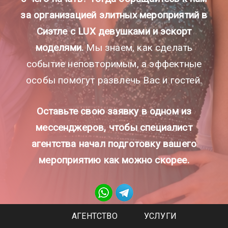
за организацией элитных мероприятий в
Сиэтле с LUX девушками и эскорт
моделями.
Мы знаем, как сделать
событие неповторимым, а эффектные
особы помогут развлечь Вас и гостей.
Оставьте свою заявку в одном из
мессенджеров, чтобы специалист
агентства начал подготовку вашего
мероприятию как можно скорее.
АГЕНТСТВО
УСЛУГИ