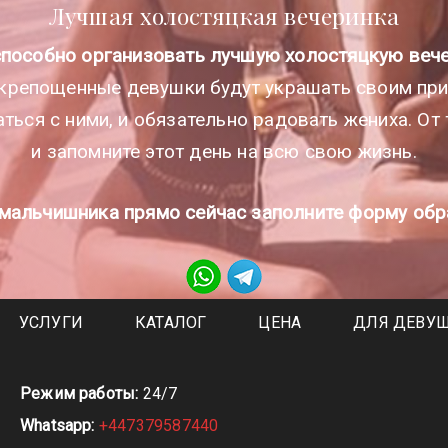
Лучшая холостяцкая вечеринка
 способно организовать лучшую холостяцкую вече
крепощенные девушки будут украшать своим при
ться с ними, и обязательно радовать жениха. От
и запомните этот день на всю свою жизнь.
мальчишника прямо сейчас заполните форму обр
УСЛУГИ
КАТАЛОГ
ЦЕНА
ДЛЯ ДЕВУ
Режим работы:
24/7
Whatsapp:
+447379587440