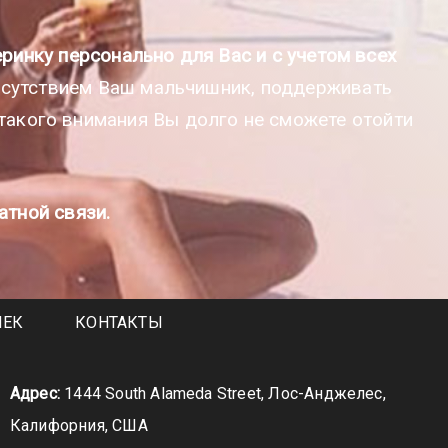
ринку персонально для Вас и с учетом всех
сутствием Ваш мальчишник, поддерживать
 такого внимания Вы долго не сможете отойти
атной связи.
ШЕК
КОНТАКТЫ
Адрес:
1444 South Alameda Street, Лос-Анджелес,
Калифорния, США