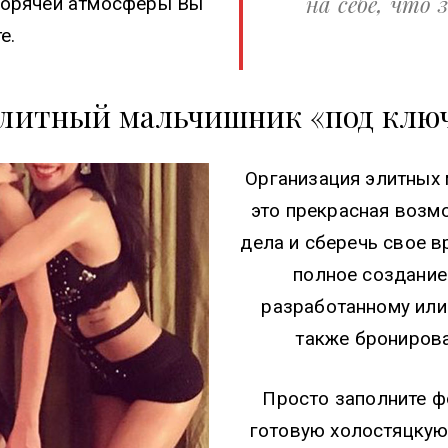
на себе, что
 горячей атмосферы Вы
е.
литный мальчишник «под клю
Организация элитных 
это прекрасная возм
дела и сберечь свое в
полное создание
разработанному или
также бронирова
Просто заполните ф
готовую холостяцкую