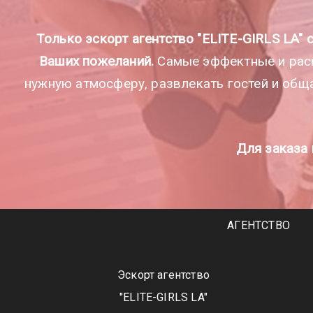
Только эскорт агентство "ELITE-GIRLS LA"
Ваших пожеланий.
Самые эффектные и рас
нужную атмосферу, развлекать гостей и обща
Для заказа 
АГЕНТСТВО
Эскорт агентство
"ELITE-GIRLS LA"