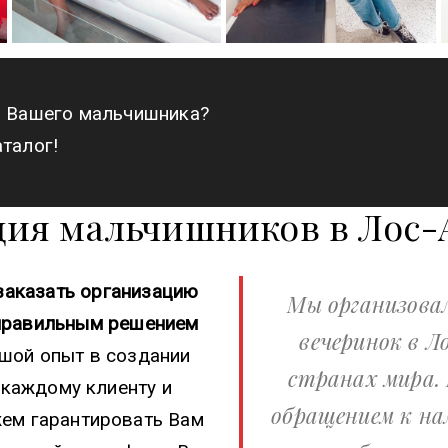
я Вашего мальчишника?
талог!
ция мальчишников в Лос-
заказать организацию
Мы организова
правильным решением
вечеринок в Л
шой опыт в создании
странах мира.
 каждому клиенту и
обращением к на
жем гарантировать Вам