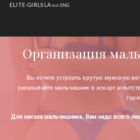
ELITE-GIRLS LA
ENG
RUS
АГЕНТСТВ
Организация маль
Вы хотите устроить крутую мужскую ве
заказывайте мальчишник в эскорт агентст
горя
Для заказа мальчишника, Вам надо всего ли