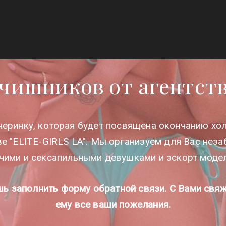
О
УСЛУГИ
КАТАЛОГ
ДЛЯ ДЕВУШЕК
чишников от агентства
черинку, которая будет посвящена окончанию хо
ве "ELITE-GIRLS LA". Мы организуем для Вас н
чими и сексапильными девушками и эскорт моде
шь заполнить форму обратной связи. С Вами свя
ему все ваши пожелания.