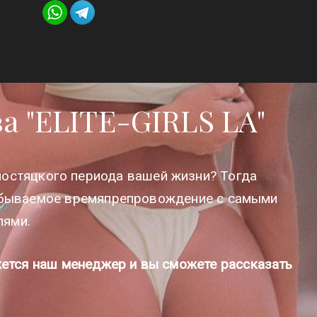
КОНТАКТЫ
 "ELITE-GIRLS LA"
лостяцкого периода вашей жизни? Тогда
езабываемое времяпрепровождение с самыми
лями.
жется наш менеджер и вы сможете рассказать